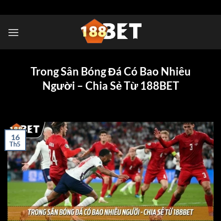
Bỏ
qua
nội
dung
Trong Sân Bóng Đá Có Bao Nhiêu
Người – Chia Sẻ Từ 188BET
16
Th5