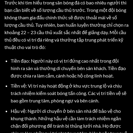
Trước khi tìm hiểu trong sân bóng đá có bao nhiêu người thì
bạn cần biết về số lượng cầu thủ trước. Trong một đội bóng
không tham gia đấu chính thức sẽ được thoải mái về số
lượng cầu thủ. Tuy nhiên, ban huấn luyện thường chỉ chọn ra
khoảng 22 – 23 cầu thủ xuất sắc nhất để giảng dạy. Mỗi cầu
thủ đều có vị trí đá riêng và thường tập trung phát triển kỹ
thuật cho vai trò đó:
Tiền đạo: Người này có vị trí đứng cao nhất trong đội
hình ra sân và thường di chuyển bên sân khách. Tiền đạo
được chia ra làm cắm, cánh hoặc hộ công linh hoạt.
Tiền vệ: Vị trí này hoạt động ở khu vực trung lộ và chịu
trách nhiệm kiểm soát bóng tấn công. Các vị trí tiền vệ sẽ
bao gồm trung tâm, phòng ngự và bên cánh.
Hậu vệ: Người di chuyển ở bên sân nhà để bảo vệ cho
khung thành. Những hậu vệ cần làm trách nhiệm ngăn
chặn đối phương để tránh bị thủng lưới nhà. Họ được