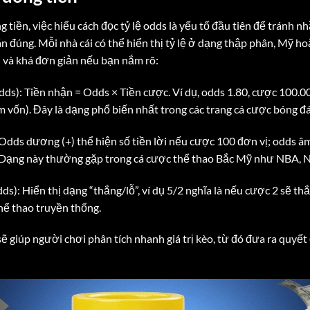
tiền, việc hiểu cách đọc tỷ lệ odds là yếu tố đầu tiên để tránh n
n đúng. Mỗi nhà cái có thể hiển thị tỷ lệ ở dạng thập phân, Mỹ h
u và khá đơn giản nếu bạn nắm rõ:
ds): Tiền nhận = Odds × Tiền cược. Ví dụ, odds 1.80, cược 100
vốn). Đây là dạng phổ biến nhất trong các trang cá cược bóng đá
dds dương (+) thể hiện số tiền lời nếu cược 100 đơn vị; odds âm
. Dạng này thường gặp trong cá cược thể thao Bắc Mỹ như NBA, N
ds): Hiển thị dạng “thắng/lỗ”, ví dụ 5/2 nghĩa là nếu cược 2 sẽ th
thể thao truyền thống.
 giúp người chơi phân tích nhanh giá trị kèo, từ đó đưa ra quyết 