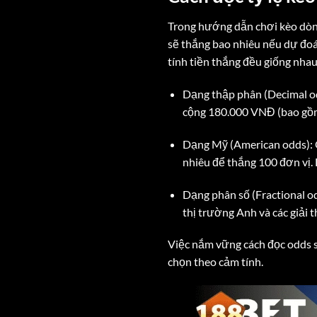
Trong hướng dẫn chơi kèo dòng 
sẽ thắng bao nhiêu nếu dự đoá
tính tiền thắng đều giống nha
Dạng thập phân (Decimal od
cộng 180.000 VNĐ (bao gồm 
Dạng Mỹ (American odds): O
nhiêu để thắng 100 đơn vị
Dạng phân số (Fractional od
thị trường Anh và các giải 
Việc nắm vững cách đọc odds sẽ
chọn theo cảm tính.