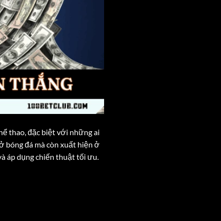
ể thao, đặc biệt với những ai
 ở bóng đá mà còn xuất hiện ở
và áp dụng chiến thuật tối ưu.