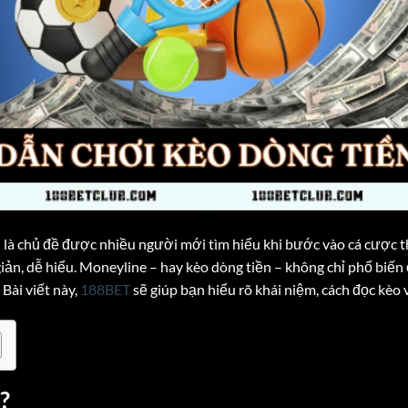
là chủ đề được nhiều người mới tìm hiểu khi bước vào cá cược th
iản, dễ hiểu. Moneyline – hay kèo dòng tiền – không chỉ phổ biến
Bài viết này,
188BET
sẽ giúp bạn hiểu rõ khái niệm, cách đọc kèo 
?