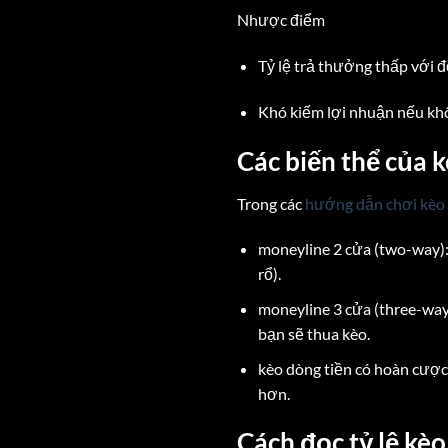
Nhược điểm
Tỷ lệ trả thưởng thấp với 
Khó kiếm lợi nhuận nếu khôn
Các biến thể của k
Trong các
hướng dẫn chơi kèo 
moneyline 2 cửa (two-way):
rổ).
moneyline 3 cửa (three-way
bạn sẽ thua kèo.
kèo dòng tiền có hoàn cược 
hơn.
Cách đọc tỷ lệ kèo