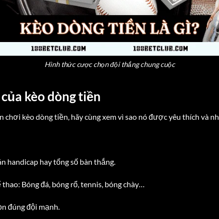
Hình thức cược chọn đội thắng chung cuộc
của kèo dòng tiền
 chơi kèo dòng tiền, hãy cùng xem vì sao nó được yêu thích và nh
án handicap hay tổng số bàn thắng.
thao: Bóng đá, bóng rổ, tennis, bóng chày…
ọn đúng đội mạnh.