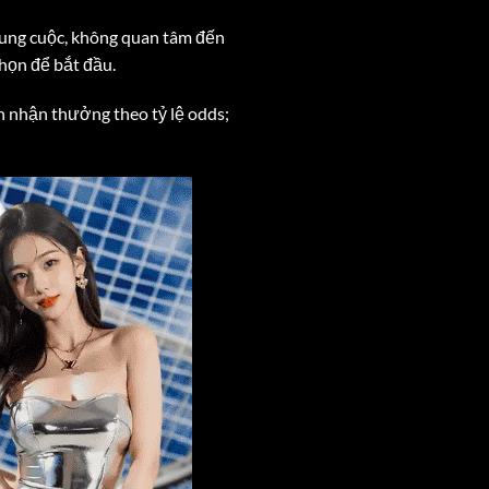
hung cuộc, không quan tâm đến
chọn để bắt đầu.
ạn nhận thưởng theo tỷ lệ odds;