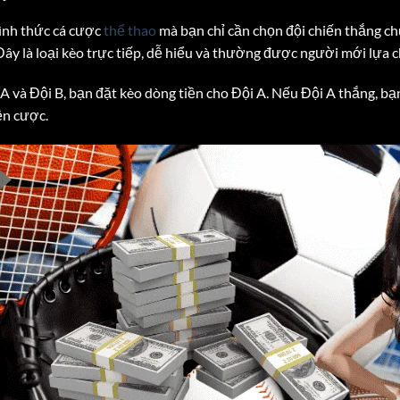
hình thức cá cược
thể thao
mà bạn chỉ cần chọn đội chiến thắng c
 Đây là loại kèo trực tiếp, dễ hiểu và thường được người mới lựa 
 A và Đội B, bạn đặt kèo dòng tiền cho Đội A. Nếu Đội A thắng, b
ền cược.