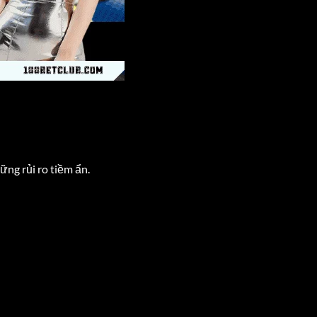
ững rủi ro tiềm ẩn.