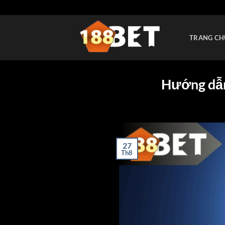
Bỏ
qua
nội
TRANG CH
dung
Hướng dẫn 
27
Th8