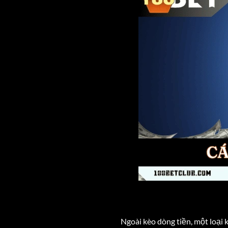
Ngoài kèo dòng tiền, một loại