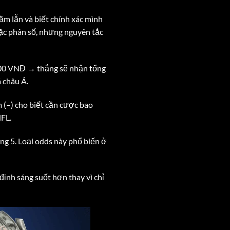
hầm lẫn và biết chính xác mình
oặc phân số, nhưng nguyên tắc
.000 VNĐ → thắng sẽ nhận tổng
 châu Á.
 (–) cho biết cần cược bao
FL.
ắng 5. Loại odds này phổ biến ở
định sáng suốt hơn thay vì chỉ